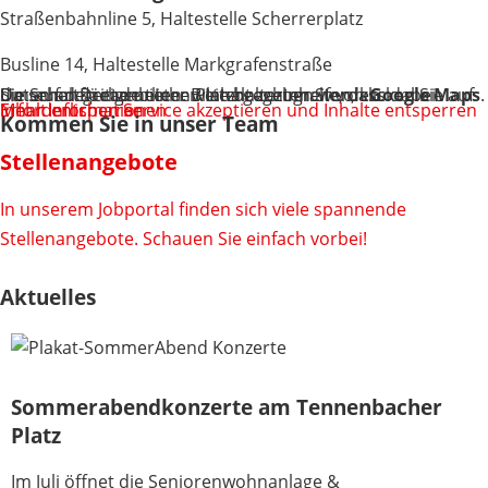
Straßenbahnline 5, Haltestelle Scherrerplatz
Busline 14, Haltestelle Markgrafenstraße
Sie sehen gerade einen Platzhalterinhalt von
. Um auf den eigentlichen Inhalt zuzugreifen, klicken Sie auf die Schaltfläche unten. Bitte beachten Sie, dass dabei Daten an Drittanbieter weitergegeben werden.
Google Maps
Mehr Informationen
Inhalt entsperren
Erforderlichen Service akzeptieren und Inhalte entsperren
Kommen Sie in unser Team
Stellenangebote
In unserem Jobportal finden sich viele spannende
Stellenangebote. Schauen Sie einfach vorbei!
Aktuelles
Sommerabendkonzerte am Tennenbacher
Platz
Im Juli öffnet die Seniorenwohnanlage &